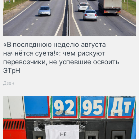
«В последнюю неделю августа
начнётся суета!»: чем рискуют
перевозчики, не успевшие освоить
ЭТрН
Дзен