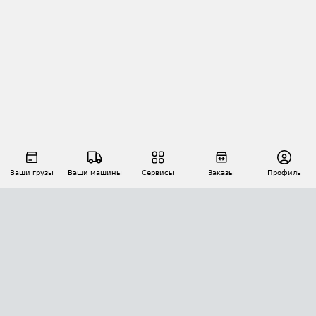
Ваши грузы
Ваши машины
Сервисы
Заказы
Профиль
АВТОМАТИЗАЦИЯ ПЕРЕВОЗОК
Площадки
Заказы
Торги
Тендеры
АТИ-Доки
GPS-мониторинг
АТИ Мессенджер
Цепочки грузов
API ATI.SU