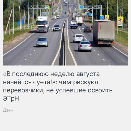
«В последнюю неделю августа
начнётся суета!»: чем рискуют
перевозчики, не успевшие освоить
ЭТрН
Дзен