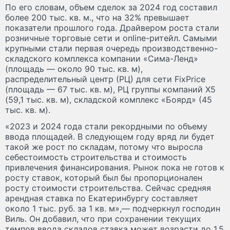
По его словам, объем сделок за 2024 год составил
более 200 тыс. кв. м., что на 32% превышает
показатели прошлого года. Драйвером роста стали
розничные торговые сети и online-ритейл. Самыми
крупными стали первая очередь производственно-
складского комплекса компании «Сима-Ленд»
(площадь — около 90 тыс. кв. м),
распределительный центр (РЦ) для сети FixPrice
(площадь — 67 тыс. кв. м), РЦ группы компаний X5
(59,1 тыс. кв. м), складской комплекс «Боярд» (45
тыс. кв. м).
«2023 и 2024 года стали рекордными по объему
ввода площадей. В следующем году вряд ли будет
такой же рост по складам, потому что выросла
себестоимость строительства и стоимость
привлечения финансирования. Рынок пока не готов к
росту ставок, который был бы пропорционален
росту стоимости строительства. Сейчас средняя
арендная ставка по Екатеринбургу составляет
около 1 тыс. руб. за 1 кв. м»,— подчеркнул господин
Виль. Он добавил, что при сохранении текущих
темпов ввода складов ставка может возрасти до 1,5