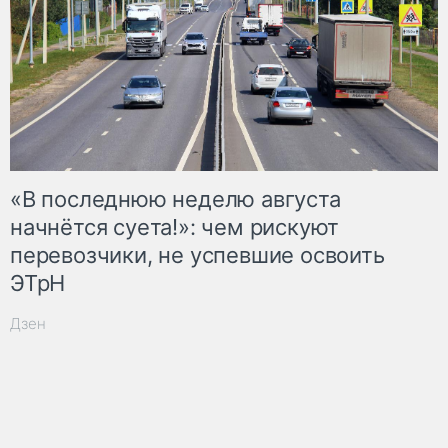
«В последнюю неделю августа
начнётся суета!»: чем рискуют
перевозчики, не успевшие освоить
ЭТрН
Дзен