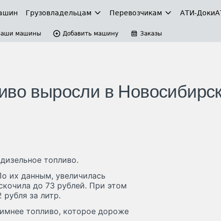
ашин
Грузовладельцам
Перевозчикам
АТИ-Доки
А
Ваши машины
Добавить машину
Заказы
иво выросли в Новосибирс
дизельное топливо.
По их данным, увеличилась
скочила до 73 рублей. При этом
 рубля за литр.
 зимнее топливо, которое дороже