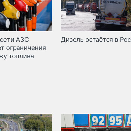
сети АЗС
Дизель остаётся в Ро
т ограничения
жу топлива