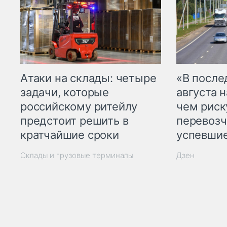
Атаки на склады: четыре
«В посл
задачи, которые
августа н
российскому ритейлу
чем рис
предстоит решить в
перевозч
кратчайшие сроки
успевшие
Склады и грузовые терминалы
Дзен