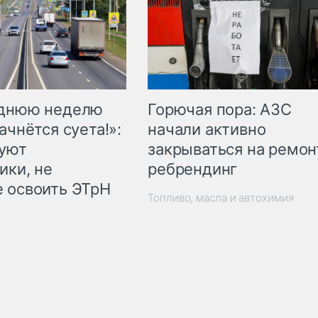
Горючая пора: АЗС
еднюю неделю
начали активно
ачнётся суета!»:
закрываться на ремон
куют
ребрендинг
ики, не
 освоить ЭТрН
Топливо, масла и автохимия