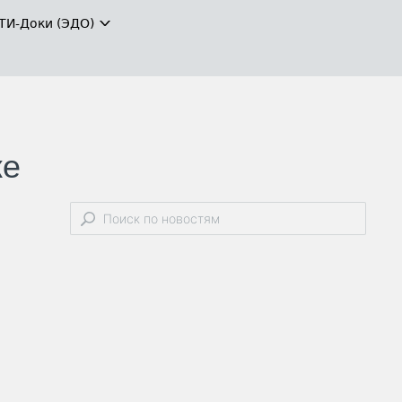
ТИ-Доки (ЭДО)
ке