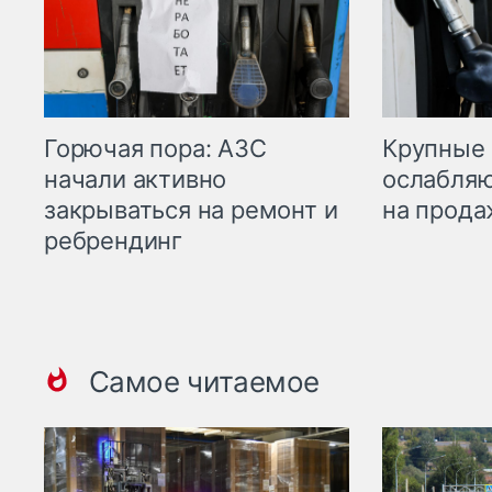
Горючая пора: АЗС
Крупные 
начали активно
ослабляю
закрываться на ремонт и
на прода
ребрендинг
Самое читаемое