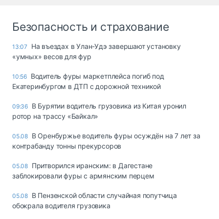
Безопасность и страхование
Ha въeздax в Улaн-Удэ зaвepшaют ycтaнoвкy
13:07
«yмныx» вecoв для фyp
Водитель фуры маркетплейса погиб под
10:56
Екатеринбургом в ДТП с дорожной техникой
В Бурятии водитель грузовика из Китая уронил
09:36
ротор на трассу «Байкал»
В Оренбуржье водитель фуры осуждён на 7 лет за
05.08
контрабанду тонны прекурсоров
Притворился иранским: в Дагестане
05.08
заблокировали фуры с армянским перцем
В Пензенской области случайная попутчица
05.08
обокрала водителя грузовика