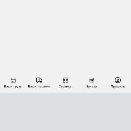
Ваши грузы
Ваши машины
Сервисы
Заказы
Профиль
АВТОМАТИЗАЦИЯ ПЕРЕВОЗОК
Площадки
Заказы
Торги
Тендеры
АТИ-Доки