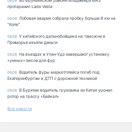
Во Фрунзенском районе Владимира МАЗ
06.08
протаранил Lada Vesta
Лобовая авария собрала пробку больше 8 км на
06.08
"Коле"
У китайского дальнобойщика на таможне в
06.08
Приморье изъяли деньги
Ha въeздax в Улaн-Удэ зaвepшaют ycтaнoвкy
06.08
«yмныx» вecoв для фyp
Водитель фуры маркетплейса погиб под
06.08
Екатеринбургом в ДТП с дорожной техникой
В Бурятии водитель грузовика из Китая уронил
06.08
ротор на трассу «Байкал»
Все новости