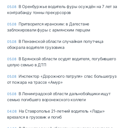
В Оренбуржье водитель фуры осуждён на 7 лет за
05.08
контрабанду тонны прекурсоров
Притворился иранским: в Дагестане
05.08
заблокировали фуры с армянским перцем
В Пензенской области случайная попутчица
05.08
обокрала водителя грузовика
В Брянской области осудят водителя, погубившего
05.08
целую семью в ДТП
Инспектор «Дорожного патруля» спас большегруз
05.08
от пожара на трассе «Амур»
В Ленинградской области дальнобойщики ищут
05.08
семью погибшего воронежского коллеги
На Ставрополье 21-летний водитель «Лады»
04.08
врезался в грузовик и погиб