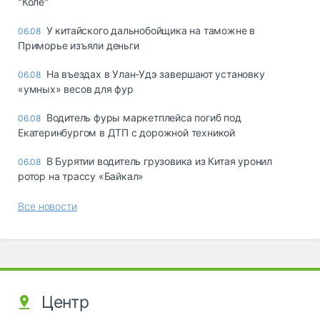
"Коле"
У китайского дальнобойщика на таможне в
06.08
Приморье изъяли деньги
Ha въeздax в Улaн-Удэ зaвepшaют ycтaнoвкy
06.08
«yмныx» вecoв для фyp
Водитель фуры маркетплейса погиб под
06.08
Екатеринбургом в ДТП с дорожной техникой
В Бурятии водитель грузовика из Китая уронил
06.08
ротор на трассу «Байкал»
Все новости
Центр