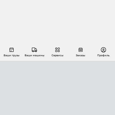
Ваши грузы
Ваши машины
Сервисы
Заказы
Профиль
АВТОМАТИЗАЦИЯ ПЕРЕВОЗОК
Площадки
Заказы
Торги
Тендеры
АТИ-Доки
GPS-мониторинг
АТИ Мессенджер
Цепочки грузов
API ATI.SU