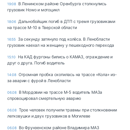
В Ленинском районе Оренбурга столкнулись
19:08
грузовик Howo и мотоцикл
Дальнобойщик погиб в ДТП с тремя грузовиками
18:06
на трассе М-10 в Тверской области
За секунду затянуло под колёса. В Ленобласти
16:55
грузовик наехал на женщину у пешеходного перехода
На КАД фургоны бились о КАМАЗ, ограждение и
15:10
друг о друга. Погиб водитель
Огромная пробка скопилась на трассе «Кола» из-
14:08
за аварии с фурой в Ленобласти
В Мордовии на трассе М-5 водитель МАЗа
06.08
спровоцировал смертельную аварию
Трое человек получили травмы при столкновении
06.08
легковушки и двух грузовиков в Могилеве
Во Фрунзенском районе Владимира МАЗ
06.08