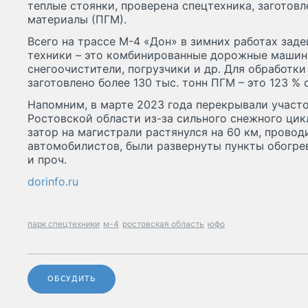
теплые стоянки, проверена спецтехника, заготов
материалы (ПГМ).
Всего на трассе М-4 «Дон» в зимних работах зад
техники – это комбинированные дорожные машин
снегоочистители, погрузчики и др. Для обработк
заготовлено более 130 тыс. тонн ПГМ – это 123 %
Напомним, в марте 2023 года перекрывали участ
Ростовской области из-за сильного снежного цик
затор на магистрали растянулся на 60 км, провод
автомобилистов, были развернуты пункты обогрев
и проч.
dorinfo.ru
парк спецтехники
м-4
ростовская область
юфо
ОБСУДИТЬ