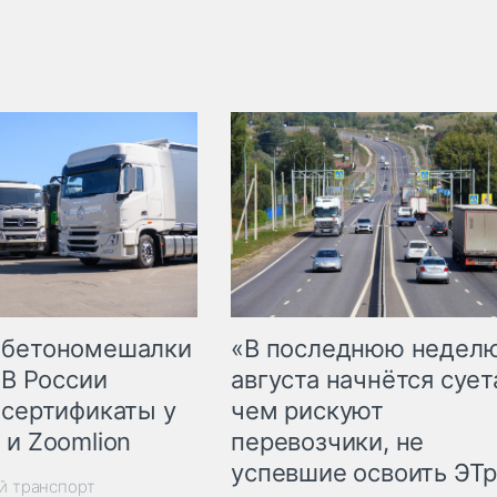
 бетономешалки
«В последнюю недел
 В России
августа начнётся суета
 сертификаты у
чем рискуют
 и Zoomlion
перевозчики, не
успевшие освоить ЭТ
й транспорт