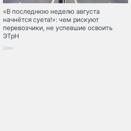
«В последнюю неделю августа
начнётся суета!»: чем рискуют
перевозчики, не успевшие освоить
ЭТрН
Дзен