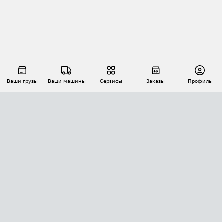
Ваши грузы
Ваши машины
Сервисы
Заказы
Профиль
АВТОМАТИЗАЦИЯ ПЕРЕВОЗОК
Площадки
Заказы
Торги
Тендеры
АТИ-Доки
GPS-мониторинг
АТИ Мессенджер
Цепочки грузов
API ATI.SU
ПОЛЕЗНОЕ
Расчет расстояний
БЕЗОПАСНОСТЬ