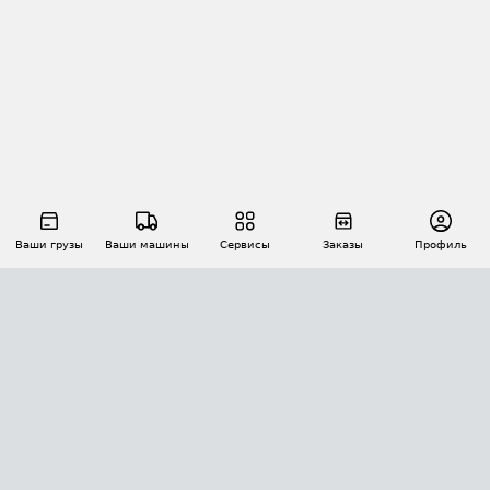
Ваши грузы
Ваши машины
Сервисы
Заказы
Профиль
АВТОМАТИЗАЦИЯ ПЕРЕВОЗОК
Площадки
Заказы
Торги
Тендеры
АТИ-Доки
GPS-мониторинг
АТИ Мессенджер
Цепочки грузов
API ATI.SU