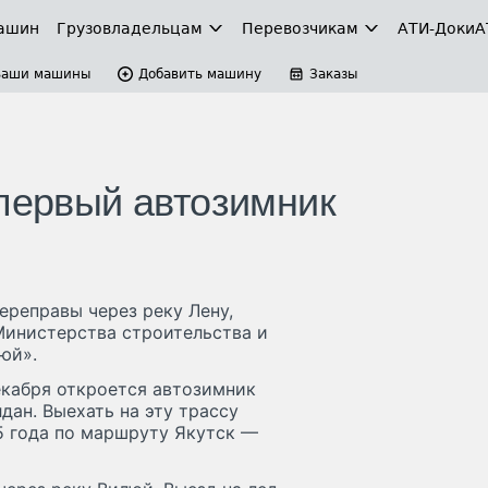
ашин
Грузовладельцам
Перевозчикам
АТИ-Доки
А
Ваши машины
Добавить машину
Заказы
 первый автозимник
ереправы через реку Лену,
Министерства строительства и
юй».
декабря откроется автозимник
ан. Выехать на эту трассу
25 года по маршруту Якутск —