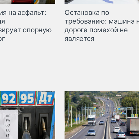
Остановка по
я на асфальт:
требованию: машина 
ия
дороге помехой не
зирует опорную
является
ог