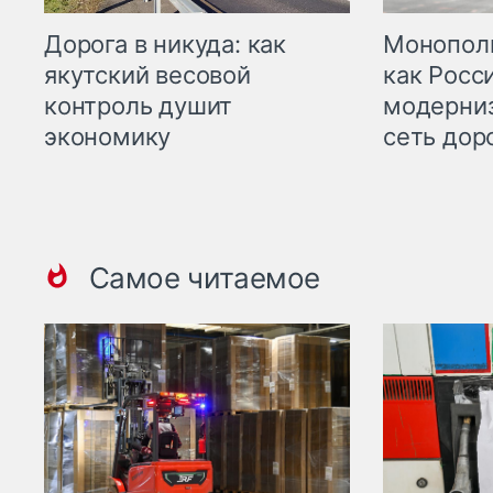
Дорога в никуда: как
Монополи
якутский весовой
как Росс
контроль душит
модерни
экономику
сеть дор
Самое читаемое