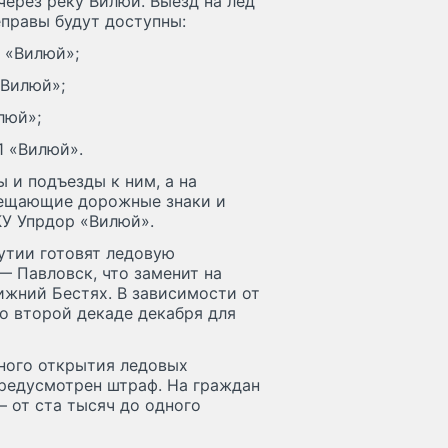
через реку Вилюй. Выезд на лед
правы будут доступны:
 «Вилюй»;
«Вилюй»;
люй»;
1 «Вилюй».
 и подъезды к ним, а на
рещающие дорожные знаки и
У Упрдор «Вилюй».
утии готовят ледовую
— Павловск, что заменит на
жний Бестях. В зависимости от
о второй декаде декабря для
ного открытия ледовых
предусмотрен штраф. На граждан
— от ста тысяч до одного