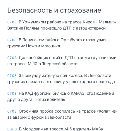
Безопасность и страхование
В Уржумском районе на трассе Киров – Малмыж –
07.08
Вятские Поляны произошло ДТП с автоцистерной
В Ленинском районе Оренбурга столкнулись
07.08
грузовик Howo и мотоцикл
Дальнобойщик погиб в ДТП с тремя грузовиками
07.08
на трассе М-10 в Тверской области
За секунду затянуло под колёса. В Ленобласти
07.08
грузовик наехал на женщину у пешеходного перехода
На КАД фургоны бились о КАМАЗ, ограждение и
07.08
друг о друга. Погиб водитель
Огромная пробка скопилась на трассе «Кола» из-
07.08
за аварии с фурой в Ленобласти
В Мордовии на трассе М-5 водитель МАЗа
06.08