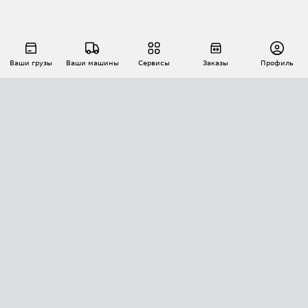
Ваши грузы
Ваши машины
Сервисы
Заказы
Профиль
АВТОМАТИЗАЦИЯ ПЕРЕВОЗОК
Площадки
Заказы
Торги
Тендеры
АТИ-Доки
GPS-мониторинг
АТИ Мессенджер
Цепочки грузов
API ATI.SU
ПОЛЕЗНОЕ
Расчет расстояний
БЕЗОПАСНОСТЬ
Академия ATI.SU
ATI.SU о безопасности
Звезды ATI.SU на вашем сайте
КОНТАКТЫ И ТАРИФЫ
Памятка по проверке контрагентов
Индекс ATI.SU FTL РФ