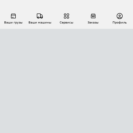
Ваши грузы
Ваши машины
Сервисы
Заказы
Профиль
АВТОМАТИЗАЦИЯ ПЕРЕВОЗОК
Площадки
Заказы
Торги
Тендеры
АТИ-Доки
GPS-мониторинг
АТИ Мессенджер
Цепочки грузов
API ATI.SU
ПОЛЕЗНОЕ
Расчет расстояний
БЕЗОПАСНОСТЬ
Академия ATI.SU
ATI.SU о безопасности
Звезды ATI.SU на вашем сайте
КОНТАКТЫ И ТАРИФЫ
Памятка по проверке контрагентов
Индекс ATI.SU FTL РФ
О системе ATI.SU
Светофор+