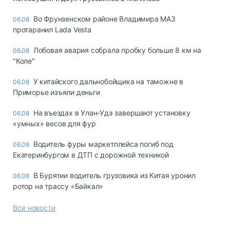
Во Фрунзенском районе Владимира МАЗ
06.08
протаранил Lada Vesta
Лобовая авария собрала пробку больше 8 км на
06.08
"Коле"
У китайского дальнобойщика на таможне в
06.08
Приморье изъяли деньги
Ha въeздax в Улaн-Удэ зaвepшaют ycтaнoвкy
06.08
«yмныx» вecoв для фyp
Водитель фуры маркетплейса погиб под
06.08
Екатеринбургом в ДТП с дорожной техникой
В Бурятии водитель грузовика из Китая уронил
06.08
ротор на трассу «Байкал»
Все новости