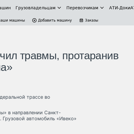
ашин
Грузовладельцам
Перевозчикам
АТИ-Доки
А
Ваши машины
Добавить машину
Заказы
учил травмы, протаранив
ла»
едеральной трассе во
лы» в направлении Санкт-
. Грузовой автомобиль «Ивеко»