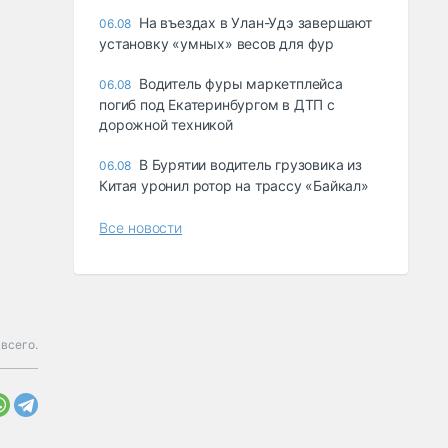
Ha въeздax в Улaн-Удэ зaвepшaют
06.08
ycтaнoвкy «yмныx» вecoв для фyp
Водитель фуры маркетплейса
06.08
погиб под Екатеринбургом в ДТП с
дорожной техникой
В Бурятии водитель грузовика из
06.08
Китая уронил ротор на трассу «Байкал»
Все новости
всего.