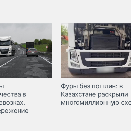
мы
Фуры без пошлин: в
чества в
Казахстане раскрыли
евозках.
многомиллионную сх
ережение