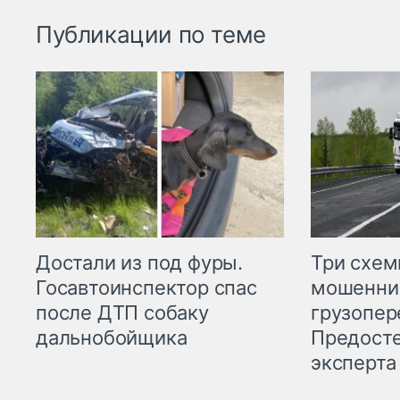
Публикации по теме
Три схе
Достали из под фуры.
мошенни
Госавтоинспектор спас
грузопер
после ДТП собаку
Предост
дальнобойщика
эксперта