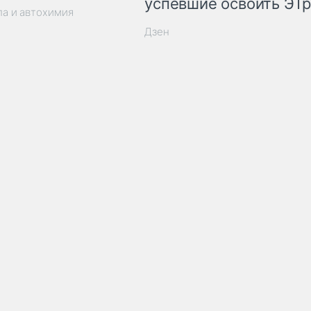
успевшие освоить ЭТ
ла и автохимия
Дзен