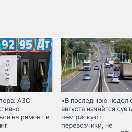
пора: АЗС
«В последнюю недел
ктивно
августа начнётся суета
ься на ремонт и
чем рискуют
инг
перевозчики, не