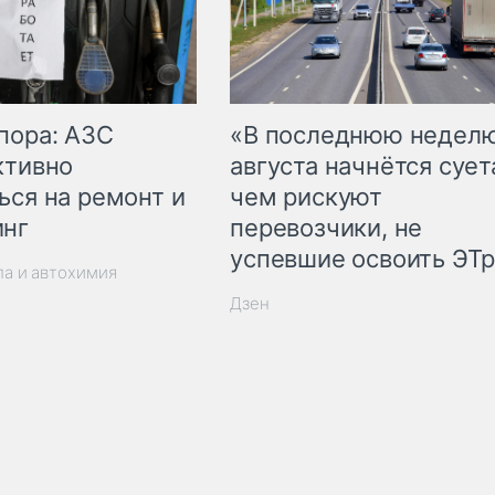
пора: АЗС
«В последнюю недел
ктивно
августа начнётся суета
ься на ремонт и
чем рискуют
инг
перевозчики, не
успевшие освоить ЭТ
ла и автохимия
Дзен