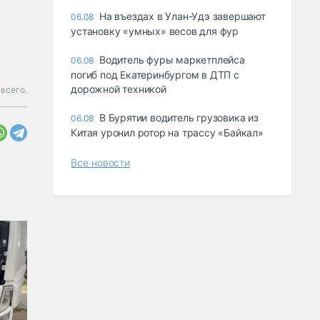
Ha въeздax в Улaн-Удэ зaвepшaют
06.08
ycтaнoвкy «yмныx» вecoв для фyp
Водитель фуры маркетплейса
06.08
погиб под Екатеринбургом в ДТП с
дорожной техникой
 всего.
В Бурятии водитель грузовика из
06.08
Китая уронил ротор на трассу «Байкал»
Все новости