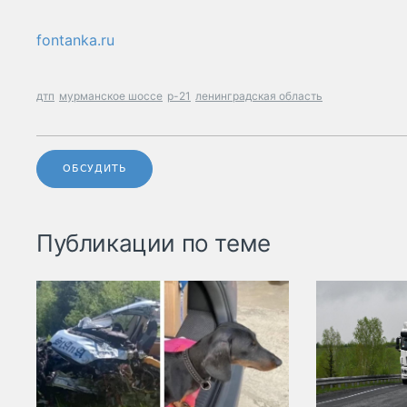
fontanka.ru
дтп
мурманское шоссе
р-21
ленинградская область
ОБСУДИТЬ
Публикации по теме