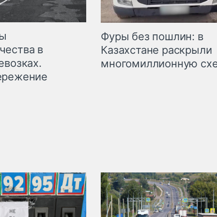
мы
Фуры без пошлин: в
чества в
Казахстане раскрыли
евозках.
многомиллионную сх
ережение