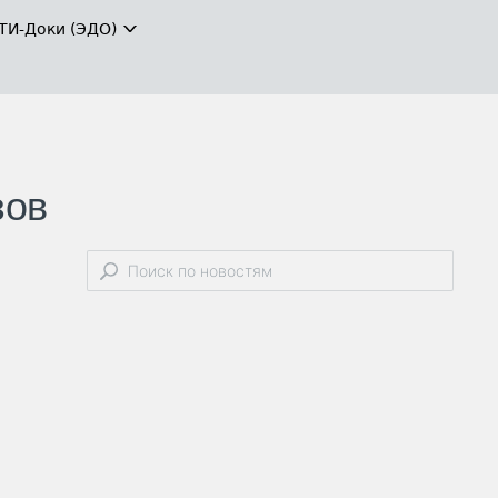
ТИ-Доки (ЭДО)
зов