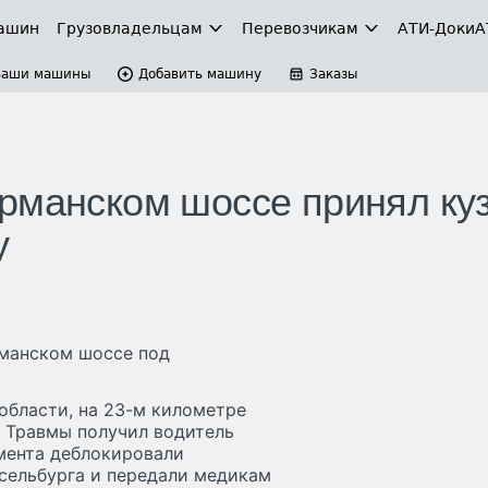
ашин
Грузовладельцам
Перевозчикам
АТИ-Доки
А
Ваши машины
Добавить машину
Заказы
рманском шоссе принял ку
у
рманском шоссе под
области, на 23-м километре
. Травмы получил водитель
мента деблокировали
сельбурга и передали медикам