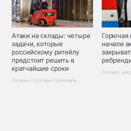
Горючая 
Атаки на склады: четыре
начали а
задачи, которые
закрыват
российскому ритейлу
ребренд
предстоит решить в
кратчайшие сроки
Топливо, мас
Склады и грузовые терминалы