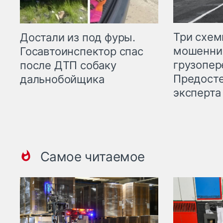
Три схе
Достали из под фуры.
мошенни
Госавтоинспектор спас
грузопер
после ДТП собаку
Предост
дальнобойщика
эксперта
Самое читаемое