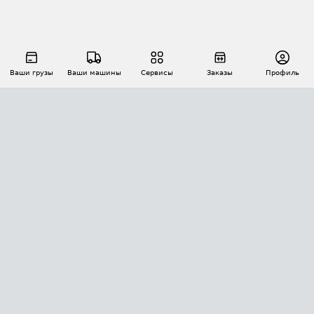
Ваши грузы
Ваши машины
Сервисы
Заказы
Профиль
АВТОМАТИЗАЦИЯ ПЕРЕВОЗОК
Площадки
Заказы
Торги
Тендеры
АТИ-Доки
GPS-мониторинг
АТИ Мессенджер
Цепочки грузов
API ATI.SU
ПОЛЕЗНОЕ
Расчет расстояний
БЕЗОПАСНОСТЬ
Академия ATI.SU
ATI.SU о безопасности
Звезды ATI.SU на вашем сайте
КОНТАКТЫ И ТАРИФЫ
Памятка по проверке контрагентов