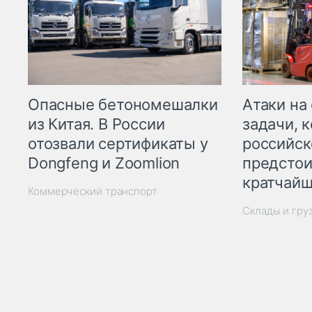
Опасные бетономешалки
Атаки на
из Китая. В России
задачи, 
отозвали сертификаты у
российск
Dongfeng и Zoomlion
предстои
кратчайш
Коммерческий транспорт
Склады и гру