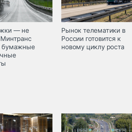
жки — не
Рынок телематики в
 Минтранс
России готовится к
л бумажные
новому циклу роста
очные
ты