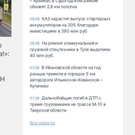
– Арзамас в Судогодском районе
обновят 2,8 км полотна
КАЗ нарастит выпуск стартерных
08.08
аккумуляторов на 20% благодаря
инвестициям в 380 млн руб.
На ремонт коммунальной и
08.08
ю
грузовой спецтехники в Туле выделили
!»:
40 млн руб.
В Ивановской области на год
07.08
раньше привели в порядок 5 км
рН
автодороги Ильинское-Хованское –
Кулачево
Дальнобойщик погиб в ДТП с
07.08
тремя грузовиками на трассе М-10 в
Тверской области
Все новости