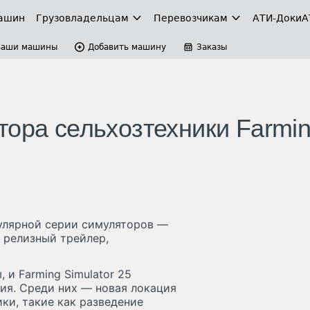
ашин
Грузовладельцам
Перевозчикам
АТИ-Доки
А
Ваши машины
Добавить машину
Заказы
тора сельхозтехники Farmi
пулярной серии симуляторов —
а релизный трейлер,
и Farming Simulator 25
ия. Среди них — новая локация
ки, такие как разведение