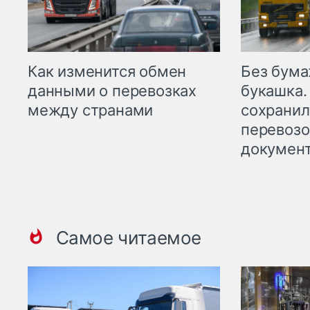
Как изменится обмен
Без бума
данными о перевозках
букашка.
между странами
сохрани
перевоз
докумен
Самое читаемое