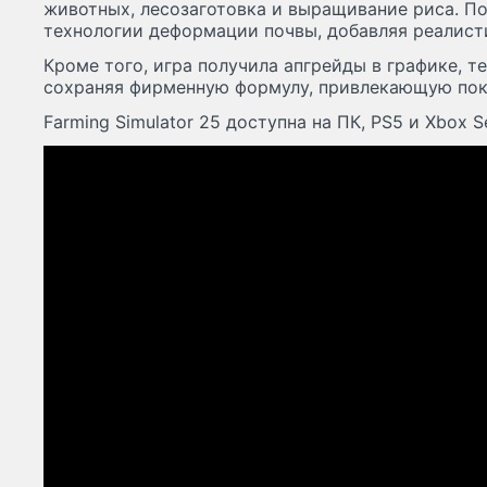
животных, лесозаготовка и выращивание риса. По
технологии деформации почвы, добавляя реалист
Кроме того, игра получила апгрейды в графике, т
сохраняя фирменную формулу, привлекающую пок
Farming Simulator 25 доступна на ПК, PS5 и Xbox Se