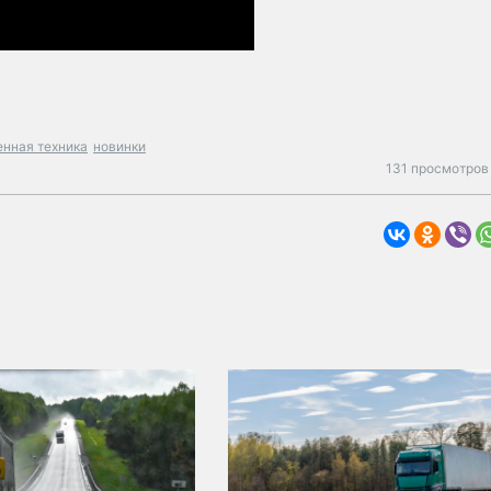
енная техника
новинки
131 просмотров 