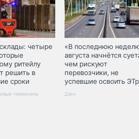
 склады: четыре
«В последнюю недел
которые
августа начнётся суета
ому ритейлу
чем рискуют
т решить в
перевозчики, не
ие сроки
успевшие освоить ЭТ
зовые терминалы
Дзен