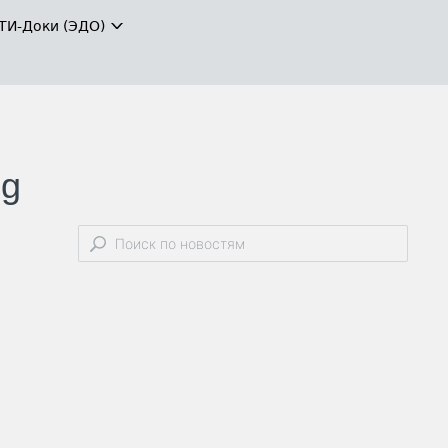
ТИ-Доки (ЭДО)
ng