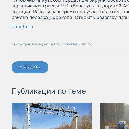
Напомним, в Рузском городском округе Московск
пересечении трассы М-1 «Беларусь» с дорогой А
кольцо». Работы развернуты на участке автодорог
районе поселка Дорохово. Открыть развязку план
dorinfo.ru
реконструкция дорог
м-1
московская область
ОБСУДИТЬ
Публикации по теме