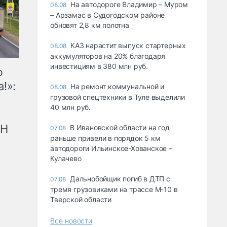
На автодороге Владимир – Муром
08.08
– Арзамас в Судогодском районе
обновят 2,8 км полотна
КАЗ нарастит выпуск стартерных
08.08
аккумуляторов на 20% благодаря
инвестициям в 380 млн руб.
ю
!»:
На ремонт коммунальной и
08.08
грузовой спецтехники в Туле выделили
40 млн руб.
рН
В Ивановской области на год
07.08
раньше привели в порядок 5 км
автодороги Ильинское-Хованское –
Кулачево
Дальнобойщик погиб в ДТП с
07.08
тремя грузовиками на трассе М-10 в
Тверской области
Все новости