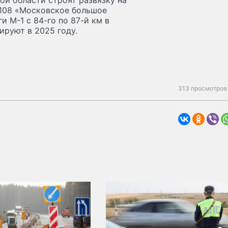
ой области строят развязку на
-108 «Московское большое
и М-1 с 84-го по 87-й км в
ируют в 2025 году.
313 просмотров 