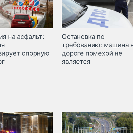
Остановка по
я на асфальт:
требованию: машина 
ия
дороге помехой не
зирует опорную
является
ог