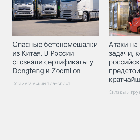
Опасные бетономешалки
Атаки на
из Китая. В России
задачи, 
отозвали сертификаты у
российск
Dongfeng и Zoomlion
предстои
кратчайш
Коммерческий транспорт
Склады и гру