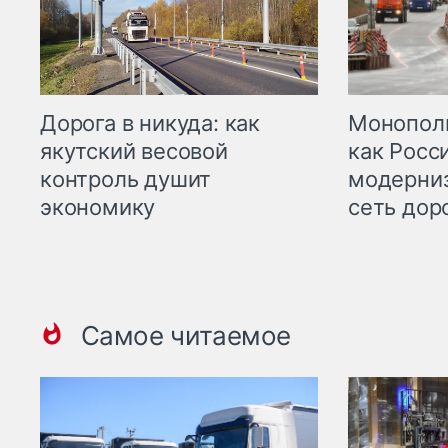
Дорога в никуда: как
Монополи
якутский весовой
как Росс
контроль душит
модерни
экономику
сеть дор
Самое читаемое