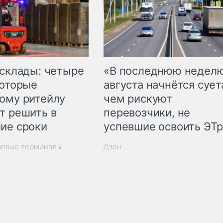
 склады: четыре
«В последнюю недел
которые
августа начнётся суета
ому ритейлу
чем рискуют
т решить в
перевозчики, не
ие сроки
успевшие освоить ЭТ
зовые терминалы
Дзен