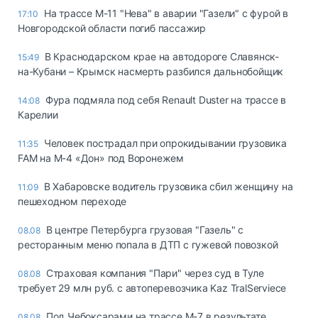
На трассе М-11 "Нева" в аварии "Газели" с фурой в
17:10
Новгородской области погиб пассажир
В Краснодарском крае на автодороге Славянск-
15:49
на-Кубани – Крымск насмерть разбился дальнобойщик
Фура подмяла под себя Renault Duster на трассе в
14:08
Карелии
Человек пострадал при опрокидывании грузовика
11:35
FAM на М-4 «Дон» под Воронежем
В Хабаровске водитель грузовика сбил женщину на
11:09
пешеходном переходе
В центре Петербурга грузовая "Газель" с
08.08
ресторанным меню попала в ДТП с гужевой повозкой
Страховая компания "Пари" через суд в Туле
08.08
требует 29 млн руб. с автоперевозчика Kaz TralServiece
Под Чебоксарами на трассе М-7 в результате
08.08