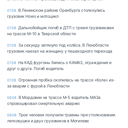
В Ленинском районе Оренбурга столкнулись
07.08
грузовик Howo и мотоцикл
Дальнобойщик погиб в ДТП с тремя грузовиками
07.08
на трассе М-10 в Тверской области
За секунду затянуло под колёса. В Ленобласти
07.08
грузовик наехал на женщину у пешеходного перехода
На КАД фургоны бились о КАМАЗ, ограждение и
07.08
друг о друга. Погиб водитель
Огромная пробка скопилась на трассе «Кола» из-
07.08
за аварии с фурой в Ленобласти
В Мордовии на трассе М-5 водитель МАЗа
06.08
спровоцировал смертельную аварию
Трое человек получили травмы при столкновении
06.08
легковушки и двух грузовиков в Могилеве