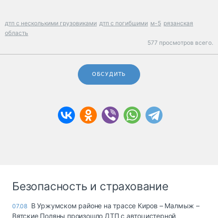
дтп с несколькими грузовиками
дтп с погибшими
м-5
рязанская
область
577 просмотров всего.
ОБСУДИТЬ
Безопасность и страхование
В Уржумском районе на трассе Киров – Малмыж –
07.08
Вятские Поляны произошло ДТП с автоцистерной