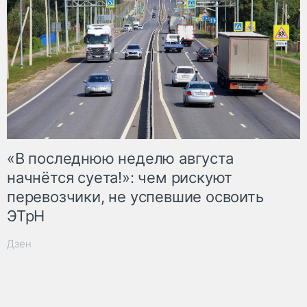
«В последнюю неделю августа
начнётся суета!»: чем рискуют
перевозчики, не успевшие освоить
ЭТрН
Дзен