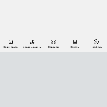
Ваши грузы
Ваши машины
Сервисы
Заказы
Профиль
АВТОМАТИЗАЦИЯ ПЕРЕВОЗОК
Площадки
Заказы
Торги
Тендеры
АТИ-Доки
GPS-мониторинг
АТИ Мессенджер
Цепочки грузов
API ATI.SU
ПОЛЕЗНОЕ