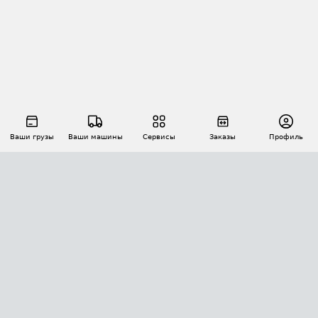
Ваши грузы
Ваши машины
Сервисы
Заказы
Профиль
АВТОМАТИЗАЦИЯ ПЕРЕВОЗОК
Площадки
Заказы
Торги
Тендеры
АТИ-Доки
GPS-мониторинг
АТИ Мессенджер
Цепочки грузов
API ATI.SU
ПОЛЕЗНОЕ