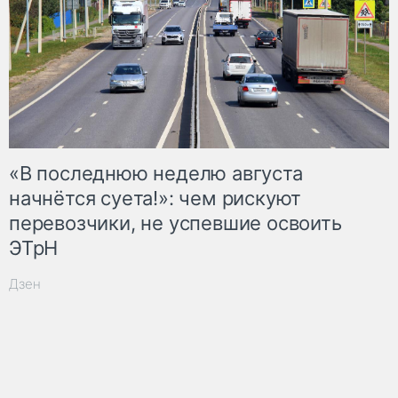
«В последнюю неделю августа
начнётся суета!»: чем рискуют
перевозчики, не успевшие освоить
ЭТрН
Дзен