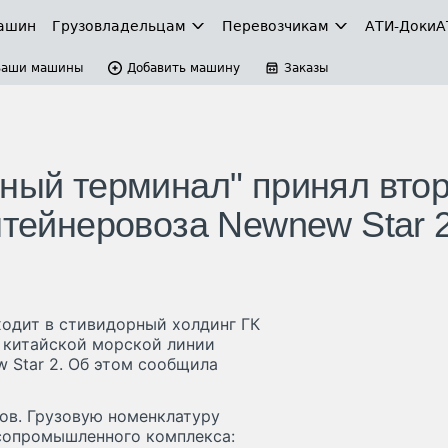
ашин
Грузовладельцам
Перевозчикам
АТИ-Доки
А
Ваши машины
Добавить машину
Заказы
рный терминал" принял вто
нтейнеровоза Newnew Star 
ходит в стивидорный холдинг ГК
о китайской морской линии
 Star 2. Об этом сообщила
ов. Грузовую номенклатуру
сопромышленного комплекса: