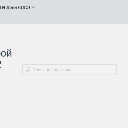
ТИ-Доки (ЭДО)
рой
2