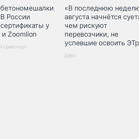
 бетономешалки
«В последнюю недел
 В России
августа начнётся суета
 сертификаты у
чем рискуют
 и Zoomlion
перевозчики, не
успевшие освоить ЭТ
й транспорт
Дзен