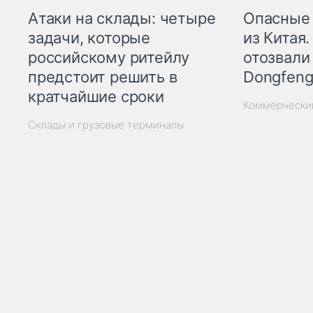
Опасные
Атаки на склады: четыре
из Китая.
задачи, которые
отозвали
российскому ритейлу
Dongfeng
предстоит решить в
кратчайшие сроки
Коммерчески
Склады и грузовые терминалы