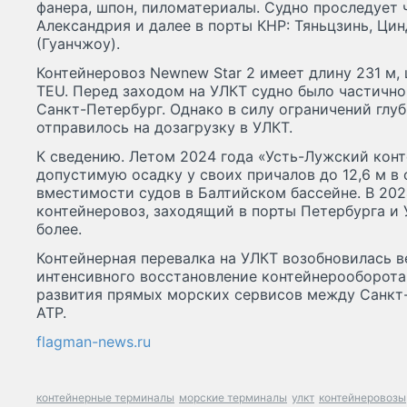
фанера, шпон, пиломатериалы. Судно проследует 
Александрия и далее в порты КНР: Тяньцзинь, Ци
(Гуанчжоу).
Контейнеровоз Newnew Star 2 имеет длину 231 м,
TEU. Перед заходом на УЛКТ судно было частичн
Санкт-Петербург. Однако в силу ограничений глу
отправилось на дозагрузку в УЛКТ.
К сведению. Летом 2024 года «Усть-Лужский кон
допустимую осадку у своих причалов до 12,6 м в 
вместимости судов в Балтийском бассейне. В 20
контейнеровоз, заходящий в порты Петербурга и 
более.
Контейнерная перевалка на УЛКТ возобновилась в
интенсивного восстановление контейнерооборота
развития прямых морских сервисов между Санкт
АТР.
flagman-news.ru
контейнерные терминалы
морские терминалы
улкт
контейнеровозы