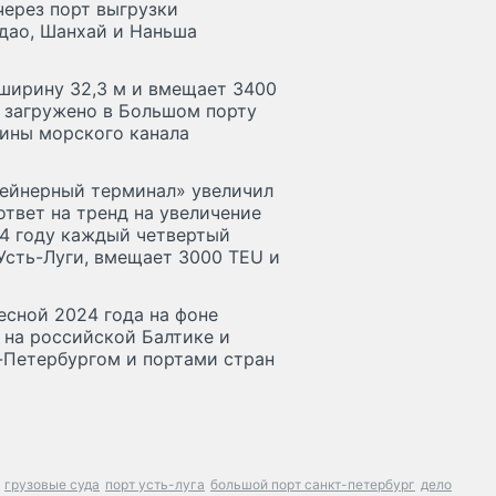
через порт выгрузки
ндао, Шанхай и Наньша
 ширину 32,3 м и вмещает 3400
о загружено в Большом порту
бины морского канала
тейнерный терминал» увеличил
ответ на тренд на увеличение
24 году каждый четвертый
Усть-Луги, вмещает 3000 TEU и
есной 2024 года на фоне
 на российской Балтике и
-Петербургом и портами стран
грузовые суда
порт усть-луга
большой порт санкт-петербург
дело