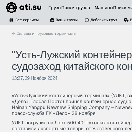
Грузы
Поиск грузов
Машины
Поиск м
Все сервисы
Ваши грузы
Добавить груз
← Склады и грузовые терминалы
"Усть-Лужский контейне
судозаход китайского ко
13:27, 29 Ноября 2024
«Усть-Лужский контейнерный терминал» (УЛКТ, в
«Дело» Глобал Портс) принял контейнерное судн
Hainan Yangpu Newnew Shipping Company – Newnew
пресс-служба ГК «Дело» 28 ноября.
УЛКТ погрузил на борт 500 40-футовых контейнер
составили экспортные товары отечественного ле