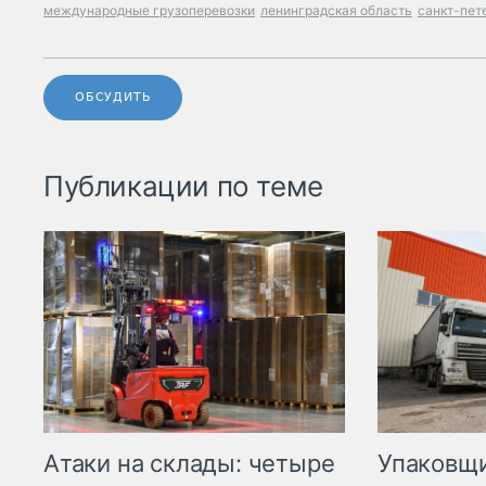
международные грузоперевозки
ленинградская область
санкт-пет
ОБСУДИТЬ
Публикации по теме
Атаки на склады: четыре
Упаковщи