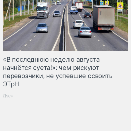
«В последнюю неделю августа
начнётся суета!»: чем рискуют
перевозчики, не успевшие освоить
ЭТрН
Дзен