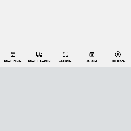
Ваши грузы
Ваши машины
Сервисы
Заказы
Профиль
АВТОМАТИЗАЦИЯ ПЕРЕВОЗОК
Площадки
Заказы
Торги
Тендеры
АТИ-Доки
GPS-мониторинг
АТИ Мессенджер
Цепочки грузов
API ATI.SU
ПОЛЕЗНОЕ