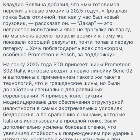
Клаудио Беллина добавил, что «мы готовимся
пережить новые эмоции в 2025 году». «Прошлая
гонка была отличной, так как у нас был новый
грузовик, — рассказал он. — “Дакар” — это
непростое испытание и явно не прогулка по парку,
но мы очень весело провели время и к тому же
показали хороший результат, почти попав в первую
пятерку ... Хочу поблагодарить всех спонсором,
особенно Prometeon и Bosch, за поддержку».
На гонку 2025 года PTG привезет шины Prometeon
S02 Rally, которые входят в новую линейку Serie 02
и выполнены с применением такого же пакета
технологий, что и гражданские шины, но были
доработаны специально для раллийных
соревнований. К примеру, конструкция
модифицирована для обеспечения структурной
целостности в самых экстремальных условиях
бездорожья, а по сравнению с шинами, которые
Italtrans использовала в прошлой гонке, были
дополнительно усилены боковые стенки, что
увеличило стойкость к повреждениям при ударных
нагрузках, контакте с острыми камнями и при