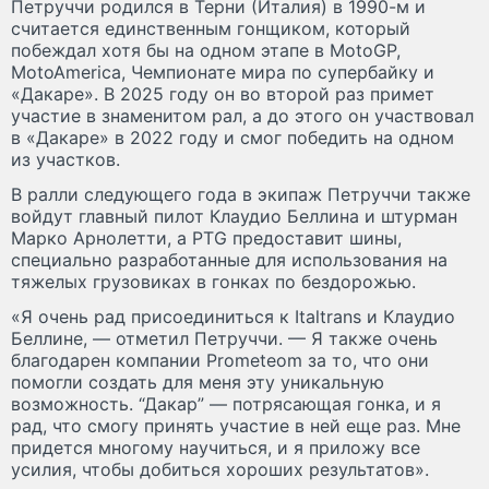
Петруччи родился в Терни (Италия) в 1990-м и
считается единственным гонщиком, который
побеждал хотя бы на одном этапе в MotoGP,
MotoAmerica, Чемпионате мира по супербайку и
«Дакаре». В 2025 году он во второй раз примет
участие в знаменитом рал, а до этого он участвовал
в «Дакаре» в 2022 году и смог победить на одном
из участков.
В ралли следующего года в экипаж Петруччи также
войдут главный пилот Клаудио Беллина и штурман
Марко Арнолетти, а PTG предоставит шины,
специально разработанные для использования на
тяжелых грузовиках в гонках по бездорожью.
«Я очень рад присоединиться к Italtrans и Клаудио
Беллине, — отметил Петруччи. — Я также очень
благодарен компании Prometeom за то, что они
помогли создать для меня эту уникальную
возможность. “Дакар” — потрясающая гонка, и я
рад, что смогу принять участие в ней еще раз. Мне
придется многому научиться, и я приложу все
усилия, чтобы добиться хороших результатов».