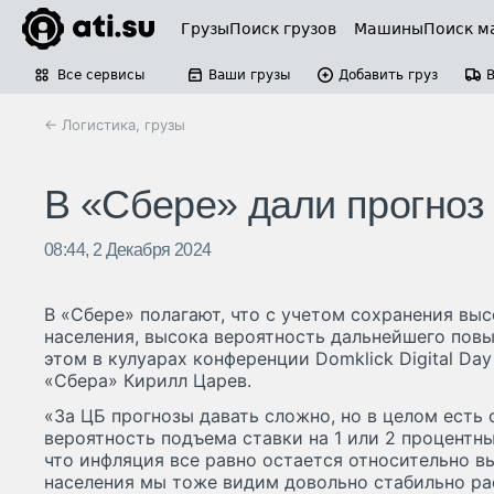
Грузы
Поиск грузов
Машины
Поиск м
Все сервисы
Ваши грузы
Добавить груз
← Логистика, грузы
В «Сбере» дали прогноз
08:44, 2 Декабря 2024
В «Сбере» полагают, что с учетом сохранения вы
населения, высока вероятность дальнейшего пов
этом в кулуарах конференции Domklick Digital Da
«Сбера» Кирилл Царев.
«За ЦБ прогнозы давать сложно, но в целом есть
вероятность подъема ставки на 1 или 2 процентн
что инфляция все равно остается относительно в
населения мы тоже видим довольно стабильно р