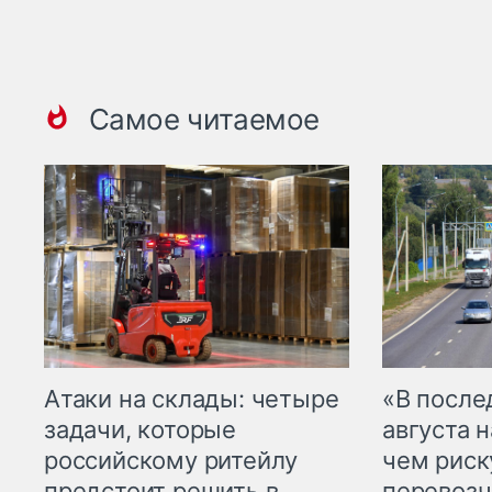
Самое читаемое
Атаки на склады: четыре
«В посл
задачи, которые
августа н
российскому ритейлу
чем рис
предстоит решить в
перевозч