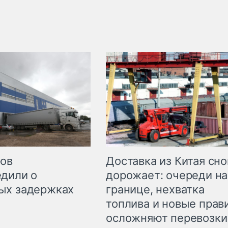
Доставка из Китая сно
ров
дорожает: очереди на
дили о
границе, нехватка
ых задержках
топлива и новые прав
осложняют перевозки