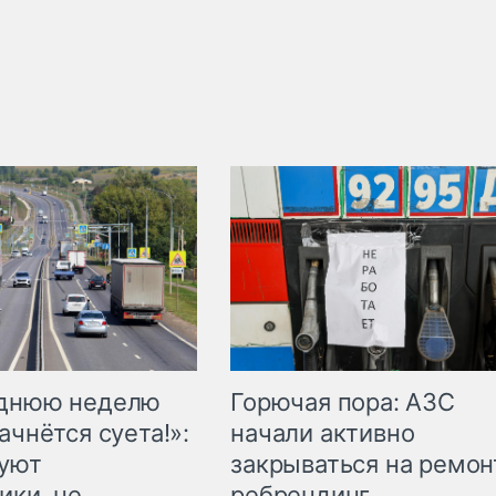
Горючая пора: АЗС
еднюю неделю
начали активно
ачнётся суета!»:
закрываться на ремон
куют
ребрендинг
ики, не