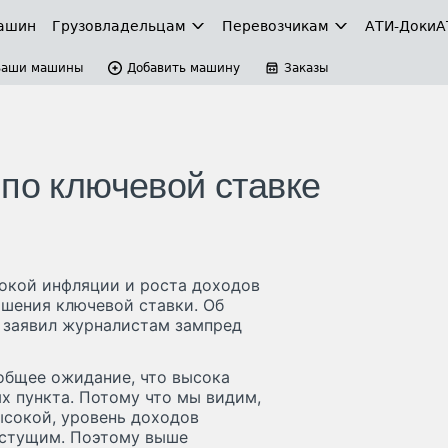
ашин
Грузовладельцам
Перевозчикам
АТИ-Доки
А
Ваши машины
Добавить машину
Заказы
 по ключевой ставке
сокой инфляции и роста доходов
ышения ключевой ставки. Об
y заявил журналистам зампред
 общее ожидание, что высока
ых пункта. Потому что мы видим,
ысокой, уровень доходов
астущим. Поэтому выше