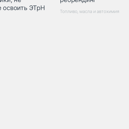
 освоить ЭТрН
Топливо, масла и автохимия