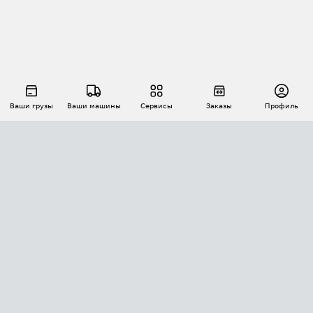
Ваши грузы
Ваши машины
Сервисы
Заказы
Профиль
АВТОМАТИЗАЦИЯ ПЕРЕВОЗОК
Площадки
Заказы
Торги
Тендеры
АТИ-Доки
GPS-мониторинг
АТИ Мессенджер
Цепочки грузов
API ATI.SU
ПОЛЕЗНОЕ
Расчет расстояний
БЕЗОПАСНОСТЬ
Академия ATI.SU