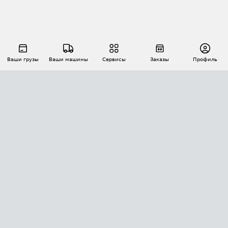
Ваши грузы
Ваши машины
Сервисы
Заказы
Профиль
АВТОМАТИЗАЦИЯ ПЕРЕВОЗОК
Площадки
Заказы
Торги
Тендеры
АТИ-Доки
GPS-мониторинг
АТИ Мессенджер
Цепочки грузов
API ATI.SU
ПОЛЕЗНОЕ
Расчет расстояний
БЕЗОПАСНОСТЬ
Академия ATI.SU
ATI.SU о безопасности
Звезды ATI.SU на вашем сайте
КОНТАКТЫ И ТАРИФЫ