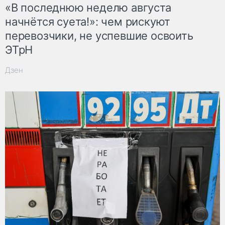
«В последнюю неделю августа
начнётся суета!»: чем рискуют
перевозчики, не успевшие освоить
ЭТрН
Дзен