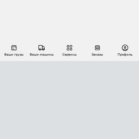
Ваши грузы
Ваши машины
Сервисы
Заказы
Профиль
АВТОМАТИЗАЦИЯ ПЕРЕВОЗОК
Площадки
Заказы
Торги
Тендеры
АТИ-Доки
GPS-мониторинг
АТИ Мессенджер
Цепочки грузов
API ATI.SU
ПОЛЕЗНОЕ
Расчет расстояний