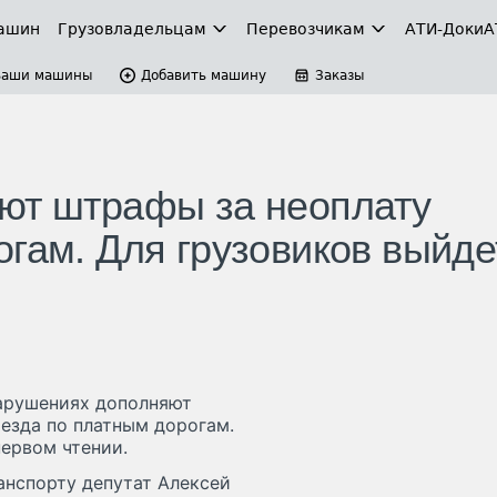
ашин
Грузовладельцам
Перевозчикам
АТИ-Доки
А
Ваши машины
Добавить машину
Заказы
ют штрафы за неоплату
огам. Для грузовиков выйде
нарушениях дополняют
езда по платным дорогам.
первом чтении.
анспорту депутат Алексей