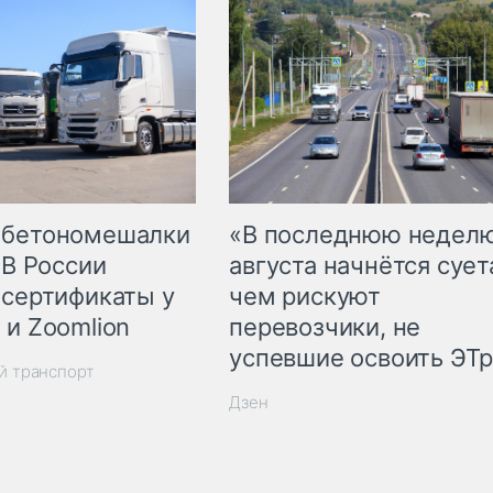
 бетономешалки
«В последнюю недел
 В России
августа начнётся суета
 сертификаты у
чем рискуют
 и Zoomlion
перевозчики, не
успевшие освоить ЭТ
й транспорт
Дзен