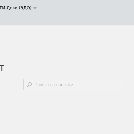
ТИ-Доки (ЭДО)
т