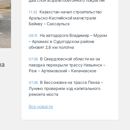
два слоя асфальтобетонного покрытия
Казахстан начал строительство
11:32
Аральско-Каспийской магистрали
Бейнеу – Саксаульск
На автодороге Владимир – Муром
08:15
– Арзамас в Судогодском районе
обновят 2,8 км полотна
В Свердловской области из-за
07.08
на
паводка перекрыли трассу Невьянск –
Реж – Артемовский – Килачевское
В Бессоновке на трассе Пенза –
07.08
Лунино проверили ход капитального
ремонта моста
Все новости