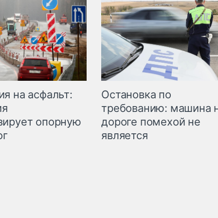
Остановка по
я на асфальт:
требованию: машина 
ия
дороге помехой не
зирует опорную
является
ог