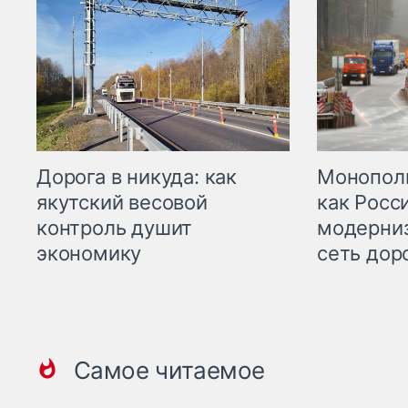
Дорога в никуда: как
Монополи
якутский весовой
как Росс
контроль душит
модерни
экономику
сеть дор
Самое читаемое