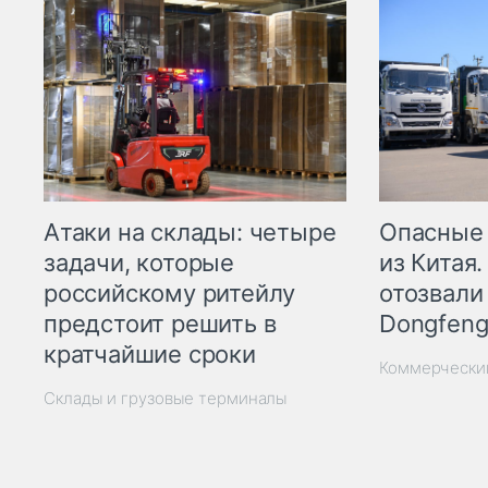
Опасные
Атаки на склады: четыре
из Китая.
задачи, которые
отозвали
российскому ритейлу
Dongfeng
предстоит решить в
кратчайшие сроки
Коммерчески
Склады и грузовые терминалы