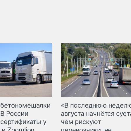
 бетономешалки
«В последнюю недел
 В России
августа начнётся суета
 сертификаты у
чем рискуют
 и Zoomlion
перевозчики, не