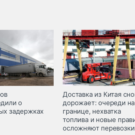
Доставка из Китая сно
ров
дорожает: очереди на
дили о
границе, нехватка
ых задержках
топлива и новые прав
осложняют перевозки