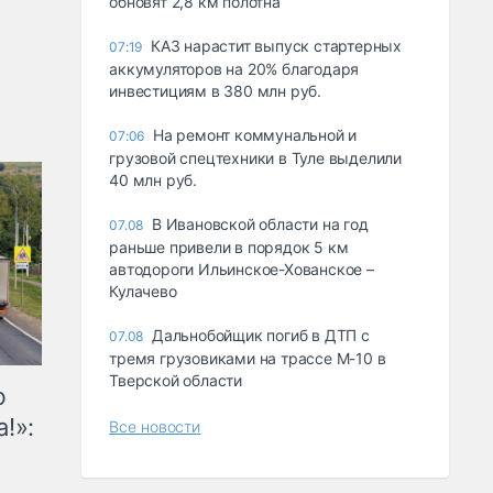
обновят 2,8 км полотна
КАЗ нарастит выпуск стартерных
07:19
аккумуляторов на 20% благодаря
инвестициям в 380 млн руб.
На ремонт коммунальной и
07:06
грузовой спецтехники в Туле выделили
40 млн руб.
В Ивановской области на год
07.08
раньше привели в порядок 5 км
автодороги Ильинское-Хованское –
Кулачево
Дальнобойщик погиб в ДТП с
07.08
тремя грузовиками на трассе М-10 в
Тверской области
ю
!»:
Все новости