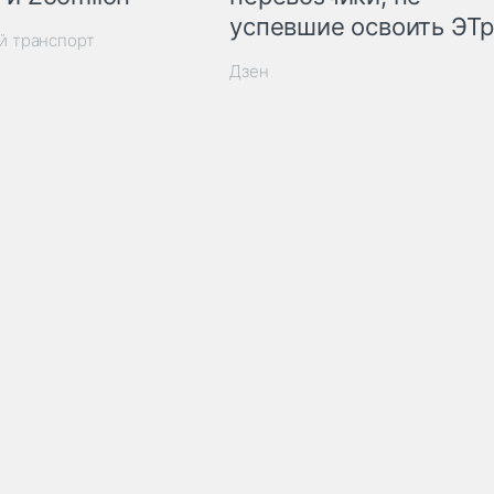
успевшие освоить ЭТ
й транспорт
Дзен