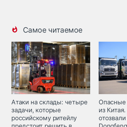
Самое читаемое
Опасные
Атаки на склады: четыре
из Китая.
задачи, которые
отозвали
российскому ритейлу
Dongfeng
предстоит решить в