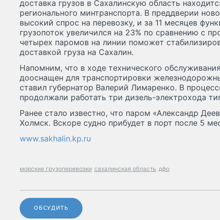
доставка грузов в Сахалинскую область находит
регионального минтранспорта. В преддверии нов
высокий спрос на перевозку, и за 11 месяцев фу
грузопоток увеличился на 23% по сравнению с п
четырех паромов на линии поможет стабилизиро
доставкой груза на Сахалин.
Напомним, что в ходе технического обслуживани
дооснащен для транспортировки железнодорожных
ставил губернатор Валерий Лимаренко. В процес
продолжали работать три дизель-электрохода ти
Ранее стало известно, что паром «Александр Деев
Холмск. Вскоре судно прибудет в порт после 5 м
www.sakhalin.kp.ru
морские грузоперевозки
сахалинская область
дфо
ОБСУДИТЬ