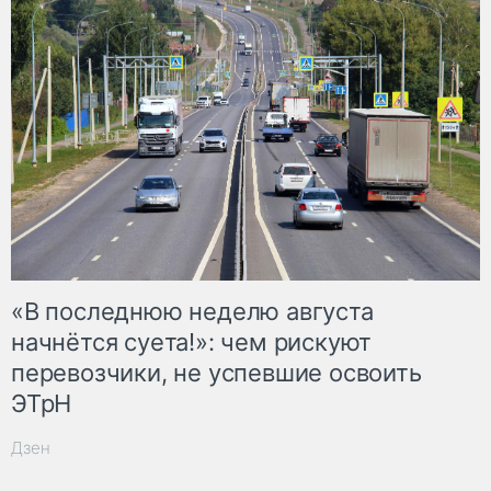
«В последнюю неделю августа
начнётся суета!»: чем рискуют
перевозчики, не успевшие освоить
ЭТрН
Дзен