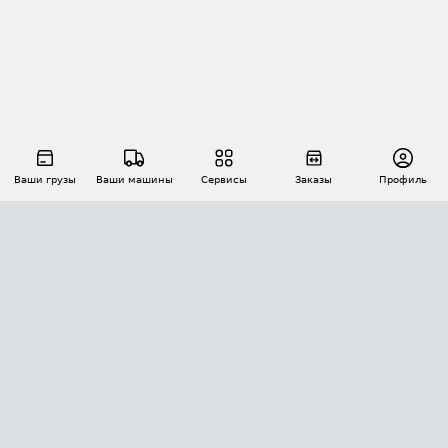
Ваши грузы
Ваши машины
Сервисы
Заказы
Профиль
АВТОМАТИЗАЦИЯ ПЕРЕВОЗОК
Площадки
Заказы
Торги
Тендеры
АТИ-Доки
GPS-мониторинг
АТИ Мессенджер
Цепочки грузов
API ATI.SU
ПОЛЕЗНОЕ
Расчет расстояний