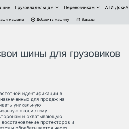
ашин
Грузовладельцам
Перевозчикам
АТИ-Доки
А
Ваши машины
Добавить машину
Заказы
 свои шины для грузовиков
частотной идентификации в
дназначенных для продаж на
чивать уникальную
язанную экосистему
 сторонам и охватывающую
, восстановление протекторов и
ется и обрабатывается через