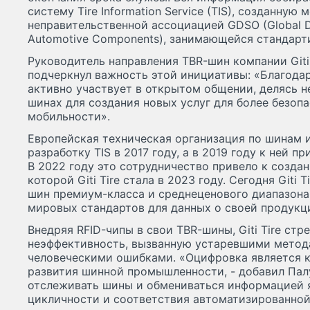
систему Tire Information Service (TIS), созданну
неправительственной ассоциацией GDSO (Global Dat
Automotive Components), занимающейся стандарт
Руководитель направления TBR-шин компании Giti
подчеркнул важность этой инициативы: «Благодар
активно участвует в открытом общении, делясь 
шинах для создания новых услуг для более безоп
мобильности».
Европейская техническая организация по шинам 
разработку TIS в 2017 году, а в 2019 году к ней пр
В 2022 году это сотрудничество привело к созд
которой Giti Tire стала в 2023 году. Сегодня Giti 
шин премиум-класса и среднеценового диапазона
мировых стандартов для данных о своей продукц
Внедряя RFID-чипы в свои TBR-шины, Giti Tire стр
неэффективность, вызванную устаревшими метод
человеческими ошибками. «Оцифровка является 
развития шинной промышленности, - добавил Пал
отслеживать шины и обмениваться информацией 
цикличности и соответствия автоматизированно