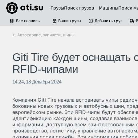
Грузы
Поиск грузов
Машины
Поиск м
Все сервисы
Ваши грузы
Добавить груз
← Автосервис, запчасти, шины
Giti Tire будет оснащать
RFID-чипами
14:24, 18 Декабря 2024
Компания Giti Tire начала встраивать чипы радио
боковины новых грузовых и автобусных шин, пре
европейском рынке. Эти RFID-чипы будут обеспе
идентификацию каждой шины, создавая взаимосв
информации, доступную всем заинтересованным
производство, логистику, управление автопарком
окончания срока службы. Вся информация собира