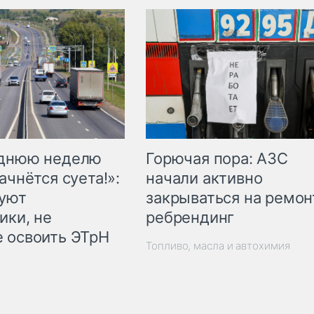
Горючая пора: АЗС
еднюю неделю
начали активно
ачнётся суета!»:
закрываться на ремон
куют
ребрендинг
ики, не
 освоить ЭТрН
Топливо, масла и автохимия