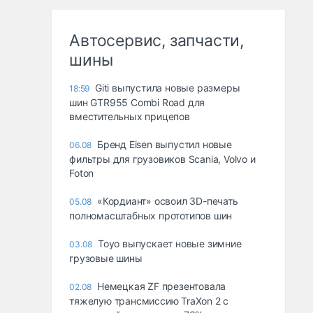
Автосервис, запчасти,
шины
Giti выпустила новые размеры
18:59
шин GTR955 Combi Road для
вместительных прицепов
Бренд Eisen выпустил новые
06.08
фильтры для грузовиков Scania, Volvo и
Foton
«Кордиант» освоил 3D-печать
05.08
полномасштабных прототипов шин
Toyo выпускает новые зимние
03.08
грузовые шины
Немецкая ZF презентовала
02.08
тяжелую трансмиссию TraXon 2 с