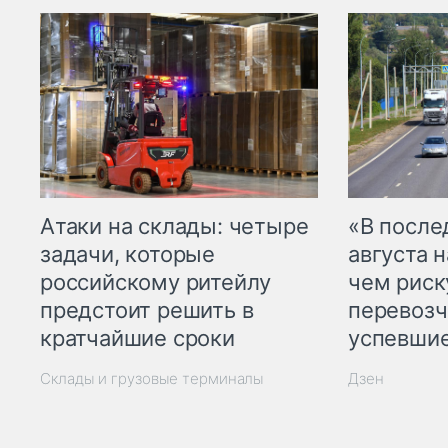
Атаки на склады: четыре
«В посл
задачи, которые
августа н
российскому ритейлу
чем рис
предстоит решить в
перевозч
кратчайшие сроки
успевшие
Склады и грузовые терминалы
Дзен