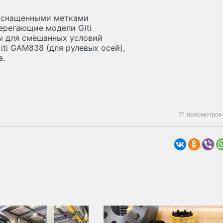
 оснащенными метками
ерегающие модели Giti
ы для смешанных условий
iti GAM838 (для рулевых осей),
а.
71 просмотров