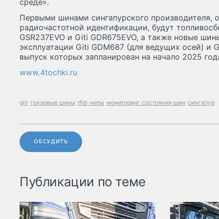
среде».
Первыми шинами сингапурского производителя,
радиочастотной идентификации, будут топливосб
GSR237EVO и Giti GDR675EVO, а также новые шин
эксплуатации Giti GDM687 (для ведущих осей) и G
выпуск которых запланирован на начало 2025 год
www.4tochki.ru
giti
грузовые шины
rfid-чипы
мониторинг состояния шин
сингапур
ОБСУДИТЬ
Публикации по теме