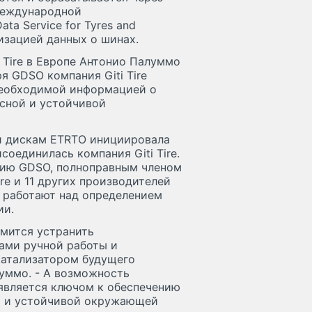
ю международной
a Service for Tyres and
изацией данных о шинах.
 Tire в Европе Антонио Палуммо
я GDSO компания Giti Tire
необходимой информацией о
асной и устойчивой
и дискам ETRTO инициировала
исоединилась компания Giti Tire.
анию GDSO, полноправным членом
Tire и 11 других производителей
 работают над определением
ии.
емится устранить
ами ручной работы и
катализатором будущего
уммо. - А возможность
является ключом к обеспечению
й и устойчивой окружающей