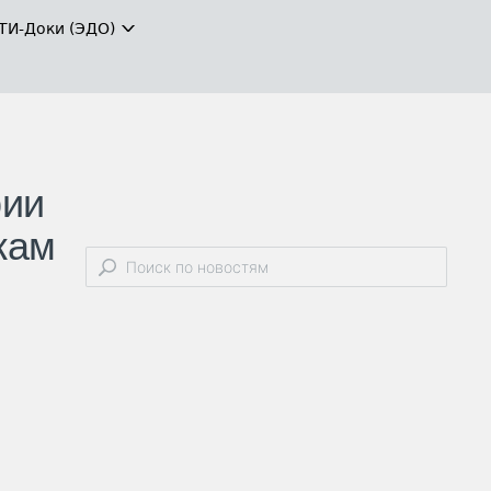
ТИ-Доки (ЭДО)
рии
кам