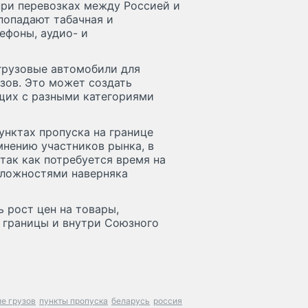
при перевозках между Россией и
попадают табачная и
ефоны, аудио- и
грузовые автомобили для
зов. Это может создать
щих с разными категориями
унктах пропуска на границе
мнению участников рынка, в
так как потребуется время на
сложностями наверняка
 рост цен на товары,
 границы и внутри Союзного
е грузов
пункты пропуска
беларусь
россия