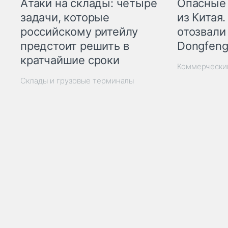
Опасные
Атаки на склады: четыре
из Китая.
задачи, которые
отозвали
российскому ритейлу
Dongfeng
предстоит решить в
кратчайшие сроки
Коммерчески
Склады и грузовые терминалы