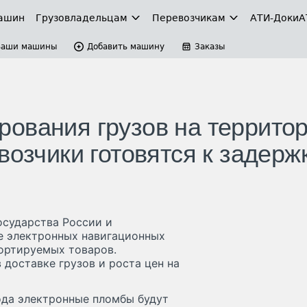
ашин
Грузовладельцам
Перевозчикам
АТИ-Доки
А
Ваши машины
Добавить машину
Заказы
ования грузов на террито
возчики готовятся к задерж
осударства России и
е электронных навигационных
ортируемых товаров.
доставке грузов и роста цен на
года электронные пломбы будут