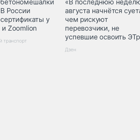
 бетономешалки
«В последнюю недел
 В России
августа начнётся суета
 сертификаты у
чем рискуют
 и Zoomlion
перевозчики, не
успевшие освоить ЭТ
й транспорт
Дзен