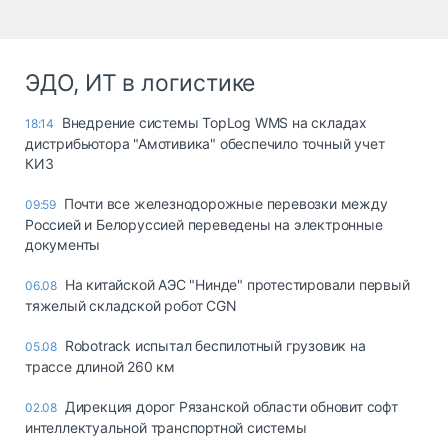
ЭДО, ИТ в логистике
Внедрение системы TopLog WMS на складах
18:14
дистрибьютора "Амотивика" обеспечило точный учет
КИЗ
Почти все железнодорожные перевозки между
09:59
Россией и Белоруссией переведены на электронные
документы
На китайской АЭС "Нинде" протестировали первый
06.08
тяжелый складской робот CGN
Robotrack испытал беспилотный грузовик на
05.08
трассе длиной 260 км
Дирекция дорог Рязанской области обновит софт
02.08
интеллектуальной транспортной системы