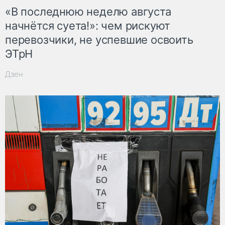
«В последнюю неделю августа
начнётся суета!»: чем рискуют
перевозчики, не успевшие освоить
ЭТрН
Дзен