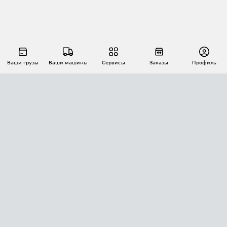
Ваши грузы
Ваши машины
Сервисы
Заказы
Профиль
АВТОМАТИЗАЦИЯ ПЕРЕВОЗОК
Площадки
Заказы
Торги
Тендеры
АТИ-Доки
GPS-мониторинг
АТИ Мессенджер
Цепочки грузов
API ATI.SU
ПОЛЕЗНОЕ
Расчет расстояний
БЕЗОПАСНОСТЬ
Академия ATI.SU
ATI.SU о безопасности
Звезды ATI.SU на вашем сайте