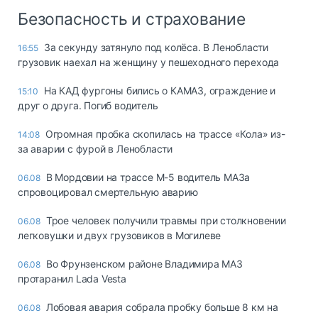
Безопасность и страхование
За секунду затянуло под колёса. В Ленобласти
16:55
грузовик наехал на женщину у пешеходного перехода
На КАД фургоны бились о КАМАЗ, ограждение и
15:10
друг о друга. Погиб водитель
Огромная пробка скопилась на трассе «Кола» из-
14:08
за аварии с фурой в Ленобласти
В Мордовии на трассе М-5 водитель МАЗа
06.08
спровоцировал смертельную аварию
Трое человек получили травмы при столкновении
06.08
легковушки и двух грузовиков в Могилеве
Во Фрунзенском районе Владимира МАЗ
06.08
протаранил Lada Vesta
Лобовая авария собрала пробку больше 8 км на
06.08