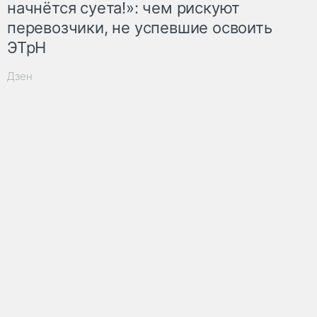
начнётся суета!»: чем рискуют
перевозчики, не успевшие освоить
ЭТрН
Дзен