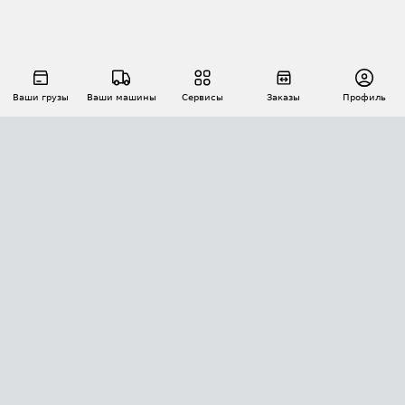
Ваши грузы
Ваши машины
Сервисы
Заказы
Профиль
АВТОМАТИЗАЦИЯ ПЕРЕВОЗОК
Площадки
Заказы
Торги
Тендеры
АТИ-Доки
GPS-мониторинг
АТИ Мессенджер
Цепочки грузов
API ATI.SU
ПОЛЕЗНОЕ
Расчет расстояний
БЕЗОПАСНОСТЬ
Академия ATI.SU
ATI.SU о безопасности
Звезды ATI.SU на вашем сайте
КОНТАКТЫ И ТАРИФЫ