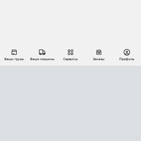
Ваши грузы
Ваши машины
Сервисы
Заказы
Профиль
АВТОМАТИЗАЦИЯ ПЕРЕВОЗОК
Площадки
Заказы
Торги
Тендеры
АТИ-Доки
GPS-мониторинг
АТИ Мессенджер
Цепочки грузов
API ATI.SU
ПОЛЕЗНОЕ