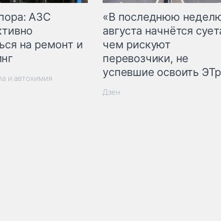
пора: АЗС
«В последнюю недел
ктивно
августа начнётся суета
ься на ремонт и
чем рискуют
инг
перевозчики, не
успевшие освоить ЭТ
ла и автохимия
Дзен