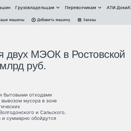
ашин
Грузовладельцам
Перевозчикам
АТИ-Доки
А
Ваши машины
Добавить машину
Заказы
ля двух МЭОК в Ростовской
млрд руб.
ми бытовыми отходами
 вывозом мусора в зоне
гических
олгодонского и Сальского.
а и суммарно обойдутся