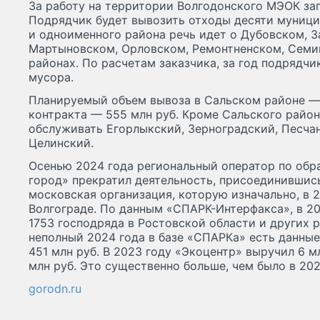
За работу на территории Волгодонского МЭОК зап
Подрядчик будет вывозить отходы десяти муници
и одноименного района речь идет о Дубовском, 
Мартыновском, Орловском, Ремонтненском, Сем
районах. По расчетам заказчика, за год подрядчик
мусора.
Планируемый объем вывоза в Сальском районе — п
контракта — 555 млн руб. Кроме Сальского район
обслуживать Егорлыкский, Зерноградский, Песча
Целинский.
Осенью 2024 года региональный оператор по об
город» прекратил деятельность, присоединившис
московская организация, которую изначально, в 2
Волгограде. По данным «СПАРК-Интерфакса», в 2
1753 господряда в Ростовской области и других р
неполный 2024 года в базе «СПАРКа» есть данные
451 млн руб. В 2023 году «Экоцентр» выручил 6 м
млн руб. Это существенно больше, чем было в 2022-
gorodn.ru