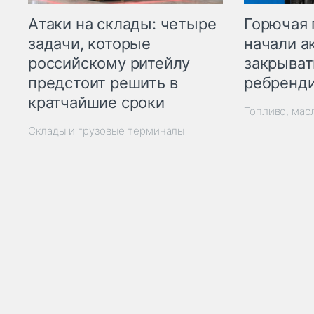
Горючая 
Атаки на склады: четыре
начали а
задачи, которые
закрыват
российскому ритейлу
ребренд
предстоит решить в
кратчайшие сроки
Топливо, мас
Склады и грузовые терминалы