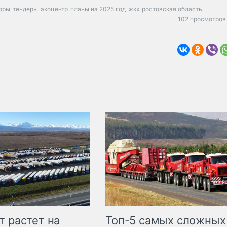
оры
тендеры
экоцентр
планы на 2025 год
жкх
ростовская область
102 просмотров 
т растет на
Топ-5 самых сложных