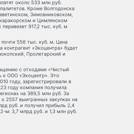
латят около 533 млн руб.
палитетов. Кроме Волгодонска
Заветинском, Зимовниковском,
икаракорском и Цимлянском
 перевезет 917,2 тыс. куб. м
очти 556 тыс. куб. м. Цена
а контрагент «Экоцентра» будет
нокопский, Пролетарский и
ращению с отходами «Чистый
ь к ООО «Экоцентр». Это
010 году, зарегистрировали в
023 году компания получила
егионах на 389,5 млн руб. За
 о 2557 выигранных закупках на
лрд руб. и получил прибыль 2,4
м: 3,7 млрд руб. и 1,3 млн руб.