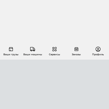
Ваши грузы
Ваши машины
Сервисы
Заказы
Профиль
АВТОМАТИЗАЦИЯ ПЕРЕВОЗОК
Площадки
Заказы
Торги
Тендеры
АТИ-Доки
GPS-мониторинг
АТИ Мессенджер
Цепочки грузов
API ATI.SU