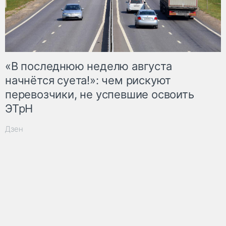
«В последнюю неделю августа
начнётся суета!»: чем рискуют
перевозчики, не успевшие освоить
ЭТрН
Дзен