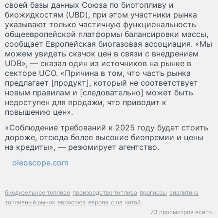
своей базы данных Союза по биотопливу и
биожидкостям (UBD), при этом участники рынка
указывают только частичную функциональность
общеевропейской платформы балансировки массы,
сообщает Европейская биогазовая ассоциация. «Мы
можем увидеть скачок цен в связи с внедрением
UDB», — сказал один из источников на рынке в
секторе UCO. «Причина в том, что часть рынка
предлагает [продукт], который не соответствует
новым правилам и [следовательно] может быть
недоступен для продажи, что приводит к
повышению цен».
«Соблюдение требований к 2025 году будет стоить
дороже, отсюда более высокие биопремии и цены
на кредиты», — резюмирует агентство.
oleoscope.com
биодизельное топливо
производство топлива
прогнозы
аналитика
топливный рынок
евросоюз
европа
сша
китай
73 просмотров всего.