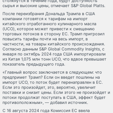
столкнутся в течение года, будут доступность
сырья и высокие цены, отмечает S&P Global Platts.
После переизбрания Дональда Трампа в США
компании готовятся к тарифам на импорт
китайского отработанного кулинарного масла
(UCO), которое может привести к смещению
торговых потоков в сторону ЕС. Трамп пригрозил
повысить тарифы почти на весь импорт, в
частности, на товары китайского происхождения.
Согласно данным S&P Global Commodity Insights, с
января по октябрь 2024 года США импортировали
из Китая 1,075 млн тонн UCO, что вдвое превышает
показатель предыдущего года.
«Главный вопрос заключается в следующем: что
предпримет Трамп? Если он введет пошлины на
импорт UCO, то поток будет перенаправлен в ЕС.
Если это произойдет, это, вероятно, увеличит
поставки и снизит цены. Если этого не произойдет и
потоки продолжат поступать в США, эффект будет
противоположным», — добавил источник.
С 16 августа 2024 года Комиссия ЕС ввела