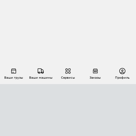
Ваши грузы
Ваши машины
Сервисы
Заказы
Профиль
АВТОМАТИЗАЦИЯ ПЕРЕВОЗОК
Площадки
Заказы
Торги
Тендеры
АТИ-Доки
GPS-мониторинг
АТИ Мессенджер
Цепочки грузов
API ATI.SU