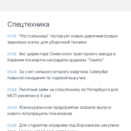
Спецтехника
"Ростсельмаш" тестирует новую девятиметровую
07:25
зерновую жатку для уборочной техники
Экс-директора Онежского тракторного завода в
07.08
Карелии посмертно наградили орденом "Сампо"
За счет сильного второго квартала Caterpillar
06.08
повысил ожидания по годовой выручке
Льготный заём на спецтехнику из Петербурга для
05.08
МСП увеличен в 6 раз
Южноуральское предприятие освоило выпуск
04.08
нового полуприцепа-тяжеловоза
Для студентов-аграриев под Воронежем закупили
02.08