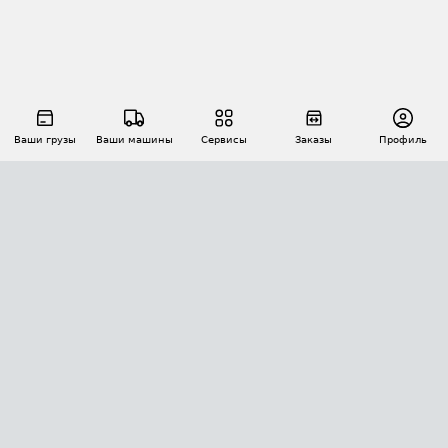
Ваши грузы
Ваши машины
Сервисы
Заказы
Профиль
АВТОМАТИЗАЦИЯ ПЕРЕВОЗОК
Площадки
Заказы
Торги
Тендеры
АТИ-Доки
GPS-мониторинг
АТИ Мессенджер
Цепочки грузов
API ATI.SU
ПОЛЕЗНОЕ
Расчет расстояний
БЕЗОПАСНОСТЬ
Академия ATI.SU