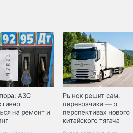
пора: АЗС
Рынок решит сам:
ктивно
перевозчики — о
ься на ремонт и
перспективах нового
инг
китайского тягача
ла и автохимия
Коммерческий транспорт