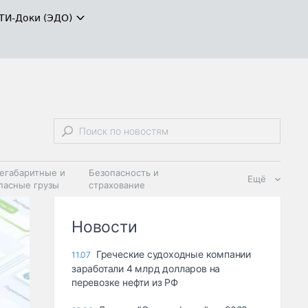
ТИ-Доки (ЭДО)
егабаритные и
Безопасность и
Ещё
пасные грузы
страхование
 масла и
Дзен
ия
Новости
Греческие судоходные компании
11.07
заработали 4 млрд долларов на
перевозке нефти из РФ