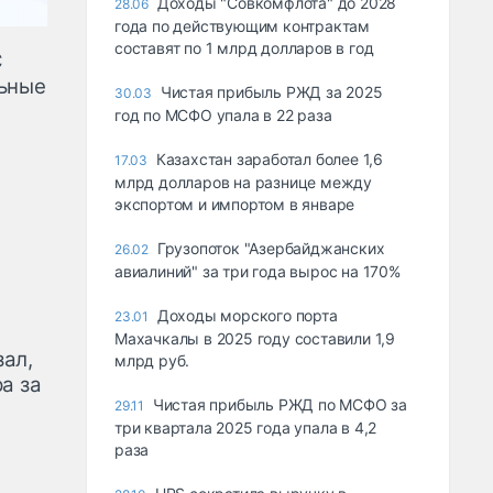
Доходы "Совкомфлота" до 2028
28.06
года по действующим контрактам
составят по 1 млрд долларов в год
С
льные
Чистая прибыль РЖД за 2025
30.03
год по МСФО упала в 22 раза
Казахстан заработал более 1,6
17.03
млрд долларов на разнице между
экспортом и импортом в январе
Грузопоток "Азербайджанских
26.02
авиалиний" за три года вырос на 170%
Доходы морского порта
23.01
Махачкалы в 2025 году составили 1,9
ал,
млрд руб.
а за
Чистая прибыль РЖД по МСФО за
29.11
три квартала 2025 года упала в 4,2
раза