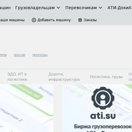
ашин
Грузовладельцам
Перевозчикам
АТИ-Доки
А
Ваши машины
Добавить машину
Заказы
тели
россия
прогнозы
ЭДО, ИТ в
Дороги,
Н
Логистика, грузы
логистике
инфраструктура
о
Коммерческий
Автосервис,
Топливо,
Спецтехника
транспорт
запчасти, шины
автохим