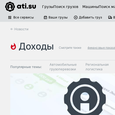
Грузы
Поиск грузов
Машины
Поиск м
Все сервисы
Ваши грузы
Добавить груз
← Новости
доходы
Смотрите также
финансовые показа
Автомобильные
Региональная
Популярные темы:
грузоперевозки
логистика
Склады и
Таможня и ВЭД
грузовые
терминалы