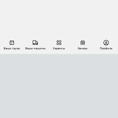
Ваши грузы
Ваши машины
Сервисы
Заказы
Профиль
АВТОМАТИЗАЦИЯ ПЕРЕВОЗОК
Площадки
Заказы
Торги
Тендеры
АТИ-Доки
GPS-мониторинг
АТИ Мессенджер
Цепочки грузов
API ATI.SU
ПОЛЕЗНОЕ